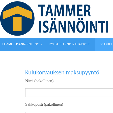
Skip
to
content
Skip
TAMMER-ISÄNNÖINTI OY
PYYDÄ ISÄNNÖINTITARJOUS
OSAKKEE
to
content
Kulukorvauksen maksupyyntö
Nimi (pakollinen)
Sähköposti (pakollinen)