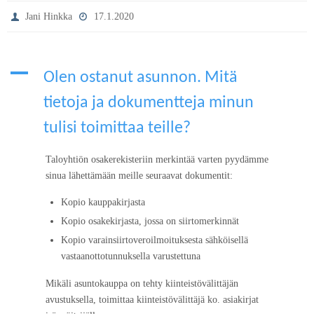
Jani Hinkka
17.1.2020
A
Olen ostanut asunnon. Mitä
tietoja ja dokumentteja minun
tulisi toimittaa teille?
Taloyhtiön osakerekisteriin merkintää varten pyydämme
sinua lähettämään meille seuraavat dokumentit:
Kopio kauppakirjasta
Kopio osakekirjasta, jossa on siirtomerkinnät
Kopio varainsiirtoveroilmoituksesta sähköisellä
vastaanottotunnuksella varustettuna
Mikäli asuntokauppa on tehty kiinteistövälittäjän
avustuksella, toimittaa kiinteistövälittäjä ko. asiakirjat