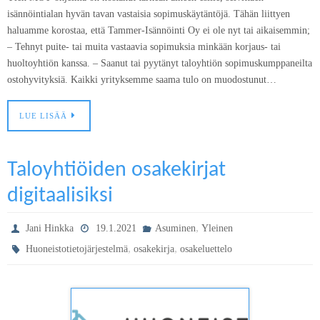
isännöintialan hyvän tavan vastaisia sopimuskäytäntöjä. Tähän liittyen
haluamme korostaa, että Tammer-Isännöinti Oy ei ole nyt tai aikaisemmin;
– Tehnyt puite- tai muita vastaavia sopimuksia minkään korjaus- tai
huoltoyhtiön kanssa. – Saanut tai pyytänyt taloyhtiön sopimuskumppaneilta
ostohyvityksiä. Kaikki yrityksemme saama tulo on muodostunut…
LUE LISÄÄ
Taloyhtiöiden osakekirjat
digitaalisiksi
,
Jani Hinkka
19.1.2021
Asuminen
Yleinen
,
,
Huoneistotietojärjestelmä
osakekirja
osakeluettelo