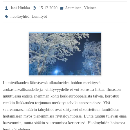
,
Jani Hinkka
15.12.2020
Asuminen
Yleinen
,
huoltoyhtiö
Lumityöt
Lumityökauden lähestyessä ulkoalueiden hoidon merkitystä
asukasturvallisuudelle ja -viihtyvyydelle ei voi korostaa liikaa. Ilmaston
muuttuessa entistä enemmän kohti keskieurooppalaista talvea, korostuu
etenkin liukkauden torjunnan merkitys talvikunnossapidossa. Yhä
suuremmassa määrin taloyhtiöt ovat siirtyneet ulkoistettuun lumitöiden
hoitamiseen myös pienemmissä rivitaloyhtiöissä. Lunta tuntuu tulevan enää
harvemmin, mutta sitäkin suuremmissa kertaerissä. Huoltoyhtiön hoitaessa
lumityöt yleinen…