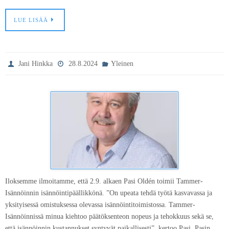
LUE LISÄÄ
Jani Hinkka
28.8.2024
Yleinen
Iloksemme ilmoitamme, että 2.9. alkaen Pasi Oldén toimii Tammer-
Isännöinnin isännöintipäällikkönä. ”On upeata tehdä työtä kasvavassa ja
yksityisessä omistuksessa olevassa isännöintitoimistossa. Tammer-
Isännöinnissä minua kiehtoo päätöksenteon nopeus ja tehokkuus sekä se,
että isännöinnin kustannukset syntyvät paikallisesti”, kertoo Pasi. Pasin