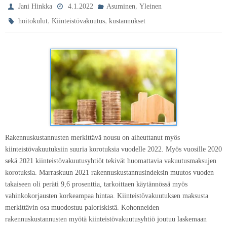
,
Jani Hinkka
4.1.2022
Asuminen
Yleinen
,
,
hoitokulut
Kiinteistövakuutus
kustannukset
Rakennuskustannusten merkittävä nousu on aiheuttanut myös
kiinteistövakuutuksiin suuria korotuksia vuodelle 2022. Myös vuosille 2020
sekä 2021 kiinteistövakuutusyhtiöt tekivät huomattavia vakuutusmaksujen
korotuksia. Marraskuun 2021 rakennuskustannusindeksin muutos vuoden
takaiseen oli peräti 9,6 prosenttia, tarkoittaen käytännössä myös
vahinkokorjausten korkeampaa hintaa. Kiinteistövakuutuksen maksusta
merkittävin osa muodostuu paloriskistä. Kohonneiden
rakennuskustannusten myötä kiinteistövakuutusyhtiö joutuu laskemaan