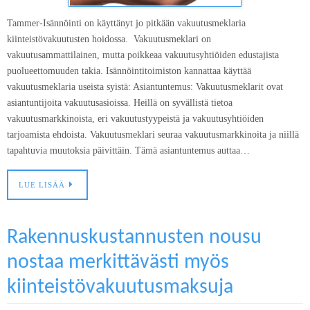
Tammer-Isännöinti on käyttänyt jo pitkään vakuutusmeklaria
kiinteistövakuutusten hoidossa. Vakuutusmeklari on
vakuutusammattilainen, mutta poikkeaa vakuutusyhtiöiden edustajista
puolueettomuuden takia. Isännöintitoimiston kannattaa käyttää
vakuutusmeklaria useista syistä: Asiantuntemus: Vakuutusmeklarit ovat
asiantuntijoita vakuutusasioissa. Heillä on syvällistä tietoa
vakuutusmarkkinoista, eri vakuutustyypeistä ja vakuutusyhtiöiden
tarjoamista ehdoista. Vakuutusmeklari seuraa vakuutusmarkkinoita ja niillä
tapahtuvia muutoksia päivittäin. Tämä asiantuntemus auttaa…
LUE LISÄÄ
Rakennuskustannusten nousu
nostaa merkittävästi myös
kiinteistövakuutusmaksuja