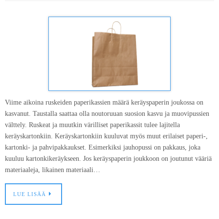
Viime aikoina ruskeiden paperikassien määrä keräyspaperin joukossa on
kasvanut. Taustalla saattaa olla noutoruuan suosion kasvu ja muovipussien
välttely. Ruskeat ja muutkin värilliset paperikassit tulee lajitella
keräyskartonkiin. Keräyskartonkiin kuuluvat myös muut erilaiset paperi-,
kartonki- ja pahvipakkaukset. Esimerkiksi jauhopussi on pakkaus, joka
kuuluu kartonkikeräykseen. Jos keräyspaperin joukkoon on joutunut vääriä
materiaaleja, likainen materiaali…
LUE LISÄÄ