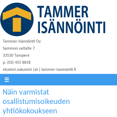
Skip
to
content
Tammer-Isännöinti Oy
Sammon valtatie 7
33530 Tampere
p. (03) 455 8818
etunimi.sukunimi (at ) tammer-isannointi.fi
Näin varmistat
osallistumisoikeuden
yhtiökokoukseen