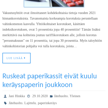
Vakuutusyhtiöt ovat ilmoittaneet kohdekohtaisia tietoja vuoden 2021
hinnankorotuksista. Tavanomaista korkeampia korotuksia perustellaan
vahinkomenon kasvulla. Yhtiökohtaiset korotukset, käsittäen
indeksikorotuksen, ovat 5 prosentista jopa 40 prosenttiin! Tämän lisäksi
merkittävä osa kohteista joutuu tariffikorotuksen alle, jolloin korotus
”perusmaksuun” on 11 prosenttia, tai jopa 30 prosenttia. Myös taloyhtiön
vahinkohistorian pohjalta voi tulla korotuksia, joista…
LUE LISÄÄ
Ruskeat paperikassit eivät kuulu
keräyspaperin joukkoon
,
Jani Hinkka
29.10.2020
Jätehuolto
Yleinen
,
,
Jätehuolto
Lajittelu
paperinkeräys