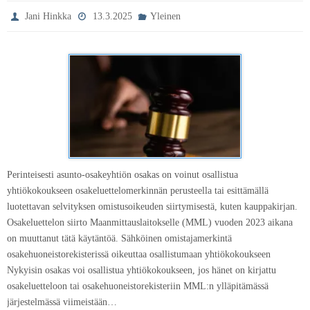
Jani Hinkka
13.3.2025
Yleinen
Perinteisesti asunto-osakeyhtiön osakas on voinut osallistua
yhtiökokoukseen osakeluettelomerkinnän perusteella tai esittämällä
luotettavan selvityksen omistusoikeuden siirtymisestä, kuten kauppakirjan.
Osakeluettelon siirto Maanmittauslaitokselle (MML) vuoden 2023 aikana
on muuttanut tätä käytäntöä. Sähköinen omistajamerkintä
osakehuoneistorekisterissä oikeuttaa osallistumaan yhtiökokoukseen
Nykyisin osakas voi osallistua yhtiökokoukseen, jos hänet on kirjattu
osakeluetteloon tai osakehuoneistorekisteriin MML:n ylläpitämässä
järjestelmässä viimeistään…