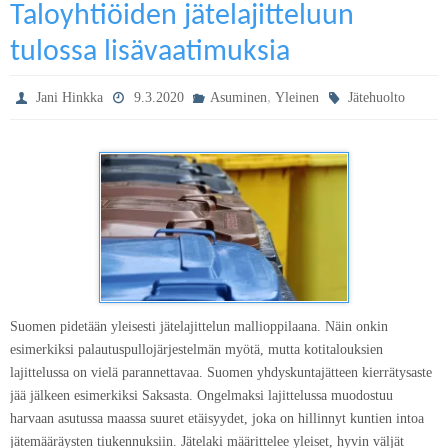
Taloyhtiöiden jätelajitteluun
tulossa lisävaatimuksia
,
Jani Hinkka
9.3.2020
Asuminen
Yleinen
Jätehuolto
Suomen pidetään yleisesti jätelajittelun mallioppilaana. Näin onkin
esimerkiksi palautuspullojärjestelmän myötä, mutta kotitalouksien
lajittelussa on vielä parannettavaa. Suomen yhdyskuntajätteen kierrätysaste
jää jälkeen esimerkiksi Saksasta. Ongelmaksi lajittelussa muodostuu
harvaan asutussa maassa suuret etäisyydet, joka on hillinnyt kuntien intoa
jätemääräysten tiukennuksiin. Jätelaki määrittelee yleiset, hyvin väljät