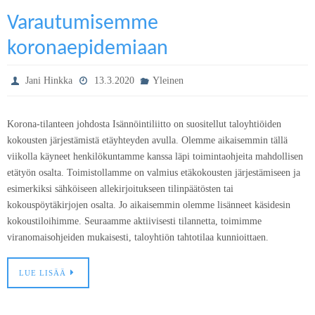
Varautumisemme
koronaepidemiaan
Jani Hinkka
13.3.2020
Yleinen
Korona-tilanteen johdosta Isännöintiliitto on suositellut taloyhtiöiden
kokousten järjestämistä etäyhteyden avulla. Olemme aikaisemmin tällä
viikolla käyneet henkilökuntamme kanssa läpi toimintaohjeita mahdollisen
etätyön osalta. Toimistollamme on valmius etäkokousten järjestämiseen ja
esimerkiksi sähköiseen allekirjoitukseen tilinpäätösten tai
kokouspöytäkirjojen osalta. Jo aikaisemmin olemme lisänneet käsidesin
kokoustiloihimme. Seuraamme aktiivisesti tilannetta, toimimme
viranomaisohjeiden mukaisesti, taloyhtiön tahtotilaa kunnioittaen.
LUE LISÄÄ