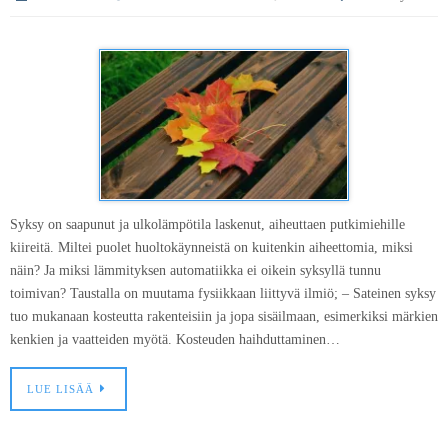
Syksy on saapunut ja ulkolämpötila laskenut, aiheuttaen putkimiehille
kiireitä. Miltei puolet huoltokäynneistä on kuitenkin aiheettomia, miksi
näin? Ja miksi lämmityksen automatiikka ei oikein syksyllä tunnu
toimivan? Taustalla on muutama fysiikkaan liittyvä ilmiö; – Sateinen syksy
tuo mukanaan kosteutta rakenteisiin ja jopa sisäilmaan, esimerkiksi märkien
kenkien ja vaatteiden myötä. Kosteuden haihduttaminen…
LUE LISÄÄ