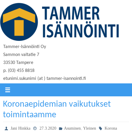
Skip
to
content
Tammer-Isännöinti Oy
Sammon valtatie 7
33530 Tampere
p. (03) 455 8818
etunimi.sukunimi (at ) tammer-isannointi.fi
Koronaepidemian vaikutukset
toimintaamme
,
Jani Hinkka
27.3.2020
Asuminen
Yleinen
Korona