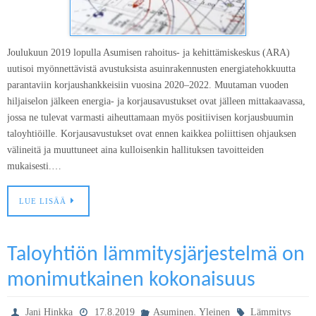
Joulukuun 2019 lopulla Asumisen rahoitus- ja kehittämiskeskus (ARA)
uutisoi myönnettävistä avustuksista asuinrakennusten energiatehokkuutta
parantaviin korjaushankkeisiin vuosina 2020–2022. Muutaman vuoden
hiljaiselon jälkeen energia- ja korjausavustukset ovat jälleen mittakaavassa,
jossa ne tulevat varmasti aiheuttamaan myös positiivisen korjausbuumin
taloyhtiöille. Korjausavustukset ovat ennen kaikkea poliittisen ohjauksen
välineitä ja muuttuneet aina kulloisenkin hallituksen tavoitteiden
mukaisesti.…
LUE LISÄÄ
Taloyhtiön lämmitysjärjestelmä on
monimutkainen kokonaisuus
,
Jani Hinkka
17.8.2019
Asuminen
Yleinen
Lämmitys